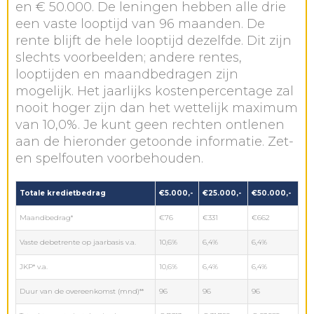
en € 50.000. De leningen hebben alle drie
een vaste looptijd van 96 maanden. De
rente blijft de hele looptijd dezelfde. Dit zijn
slechts voorbeelden; andere rentes,
looptijden en maandbedragen zijn
mogelijk. Het jaarlijks kostenpercentage zal
nooit hoger zijn dan het wettelijk maximum
van 10,0%. Je kunt geen rechten ontlenen
aan de hieronder getoonde informatie. Zet-
en spelfouten voorbehouden.
Totale kredietbedrag
€5.000,-
€25.000,-
€50.000,-
Maandbedrag*
€76
€331
€662
Vaste debetrente op jaarbasis v.a.
10,6%
6,4%
6,4%
JKP* v.a.
10,6%
6,4%
6,4%
Duur van de overeenkomst (mnd)**
96
96
96