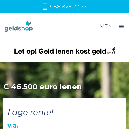
088 828 22 22
MENU
€
46.500 euro lenen
Lage rente!
v.a.