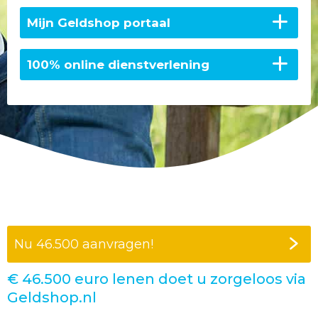
Mijn Geldshop portaal
100% online dienstverlening
Nu
46.500
aanvragen!
€
46.500
euro lenen doet u zorgeloos via
Geldshop.nl