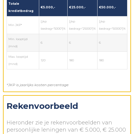
Totale
€5.000,-
€25.000,-
€50.000,-
kredietbedrag
[jkp
[jkp
[jkp
Min JKP*
bedrag="5000"]%
bedrag="25000"]%
bedrag="50000"]%
Min. looptijd
6
6
6
(mnd)
Max. looptijd
120
180
180
(mnd)
*JKP is jaarlijks kosten percentage
Rekenvoorbeeld
Hieronder zie je rekenvoorbeelden van
persoonlijke leningen van € 5.000, € 25.000