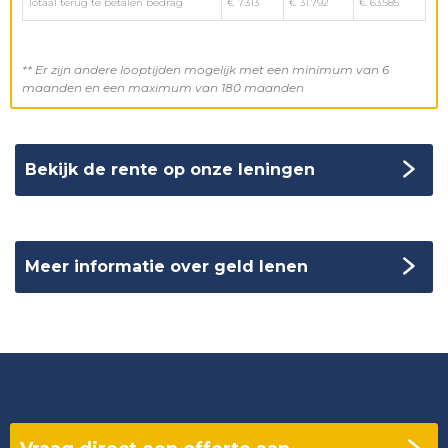
Totaal terug te betalen bedrag
€ 7.313
€ 31.792
€ 63.585
** Er zijn andere looptijden mogelijk met een minimum van 6
maanden en een maximum van 180 maanden
Bekijk de rente op onze leningen
Meer informatie over geld lenen