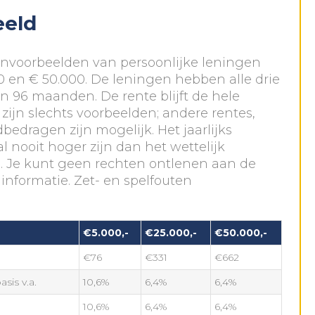
eeld
kenvoorbeelden van persoonlijke leningen
0 en € 50.000. De leningen hebben alle drie
an 96 maanden. De rente blijft de hele
t zijn slechts voorbeelden; andere rentes,
edragen zijn mogelijk. Het jaarlijks
 nooit hoger zijn dan het wettelijk
 Je kunt geen rechten ontlenen aan de
informatie. Zet- en spelfouten
€5.000,-
€25.000,-
€50.000,-
€76
€331
€662
sis v.a.
10,6%
6,4%
6,4%
10,6%
6,4%
6,4%