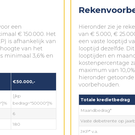
Rekenvoorb
voor een
Hieronder zie je re
imaal € 150.000. Het
van € 5.000, € 25.00
P) is afhankelijk van
een vaste looptijd v
e hoogte van het
looptijd dezelfde. Di
is minimaal 3,6% en
looptijden en maandb
kostenpercentage zal
maximum van 10,0%.
hieronder getoonde 
€50.000,-
voorbehouden.
[jkp
Totale kredietbedrag
"]%
bedrag="50000"]%
Maandbedrag*
6
Vaste debetrente op jaarba
180
JKP* v.a.