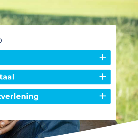
p
taal
tverlening