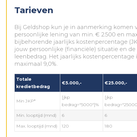
Tarieven
Bij Geldshop kun je in aanmerking komen 
persoonlijke lening van min. € 2.500 en max
bijbehorende jaarlijks kostenpercentage (JK
jouw persoonlijke (financiële) situatie en d
leenbedrag. Het jaarlijks kostenpercentage 
maximaal 9,0%.
Totale
€5.000,-
€25.000,-
kredietbedrag
[jkp
[jkp
Min JKP*
bedrag="5000"]%
bedrag="25000
Min. looptijd (mnd)
6
6
Max. looptijd (mnd)
120
180