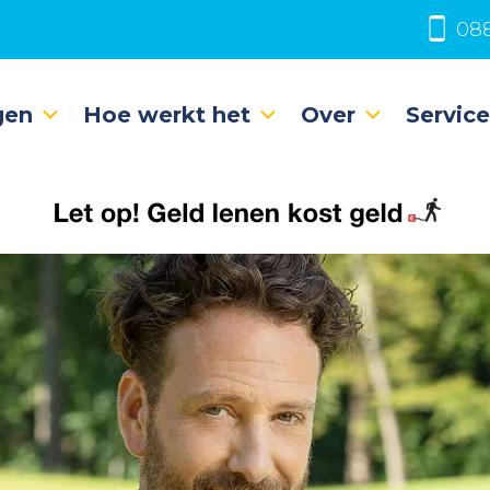
088
gen
Hoe werkt het
Over
Servic