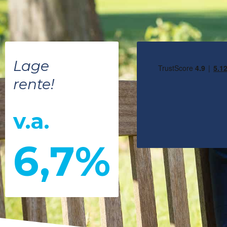
Lage
rente!
v.a.
6,7%