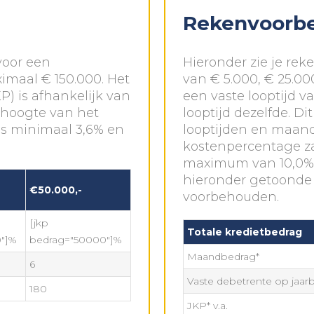
Rekenvoorb
voor een
Hieronder zie je re
imaal € 150.000. Het
van € 5.000, € 25.00
P) is afhankelijk van
een vaste looptijd v
e hoogte van het
looptijd dezelfde. Di
is minimaal 3,6% en
looptijden en maandb
kostenpercentage zal
maximum van 10,0%.
hieronder getoonde 
€50.000,-
voorbehouden.
[jkp
Totale kredietbedrag
"]%
bedrag="50000"]%
Maandbedrag*
6
Vaste debetrente op jaarba
180
JKP* v.a.