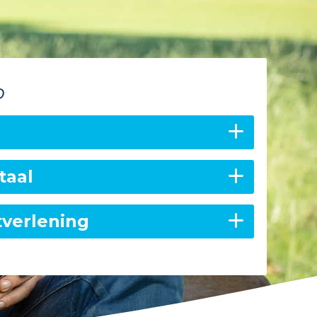
p
taal
tverlening