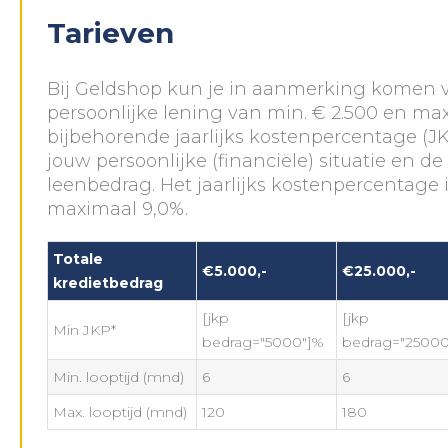
Tarieven
Bij Geldshop kun je in aanmerking komen 
persoonlijke lening van min. € 2.500 en max
bijbehorende jaarlijks kostenpercentage (JK
jouw persoonlijke (financiële) situatie en d
leenbedrag. Het jaarlijks kostenpercentage 
maximaal 9,0%.
Totale
€5.000,-
€25.000,-
kredietbedrag
[jkp
[jkp
Min JKP*
bedrag="5000"]%
bedrag="25000
Min. looptijd (mnd)
6
6
Max. looptijd (mnd)
120
180