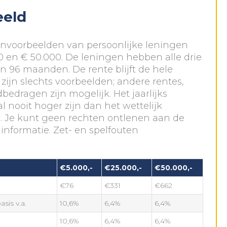
eeld
kenvoorbeelden van persoonlijke leningen
0 en € 50.000. De leningen hebben alle drie
an 96 maanden. De rente blijft de hele
t zijn slechts voorbeelden; andere rentes,
edragen zijn mogelijk. Het jaarlijks
 nooit hoger zijn dan het wettelijk
 Je kunt geen rechten ontlenen aan de
informatie. Zet- en spelfouten
€5.000,-
€25.000,-
€50.000,-
€76
€331
€662
sis v.a.
10,6%
6,4%
6,4%
10,6%
6,4%
6,4%