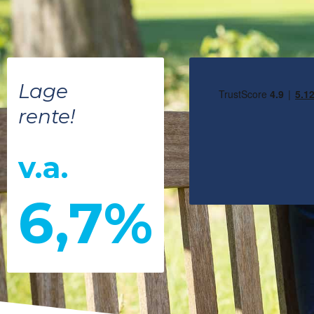
Lage
rente!
v.a.
6,7%