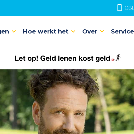
088
gen
Hoe werkt het
Over
Servic