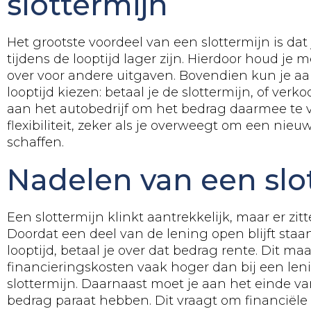
slottermijn
Het grootste voordeel van een slottermijn is da
tijdens de looptijd lager zijn. Hierdoor houd je 
over voor andere uitgaven. Bovendien kun je aa
looptijd kiezen: betaal je de slottermijn, of verk
aan het autobedrijf om het bedrag daarmee te 
flexibiliteit, zeker als je overweegt om een nie
schaffen.
Nadelen van een slo
Een slottermijn klinkt aantrekkelijk, maar er zi
Doordat een deel van de lening open blijft sta
looptijd, betaal je over dat bedrag rente. Dit maa
financieringskosten vaak hoger dan bij een len
slottermijn. Daarnaast moet je aan het einde va
bedrag paraat hebben. Dit vraagt om financiële d