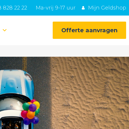
 828 22 22
Ma-vrij 9-17 uur
Mijn Geldshop
e
Offerte aanvragen