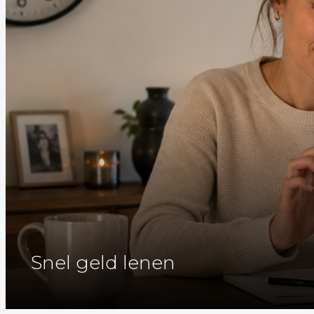
Snel geld lenen