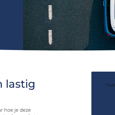
 lastig
r hoe je deze