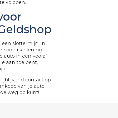
te voldoen.
voor
 Geldshop
een slottermijn. In
rsoonlijke lening,
 auto in een vooraf
 je aan toe bent,
jd.
ijblijvend contact op
nkoop van je auto.
 de weg op kunt!