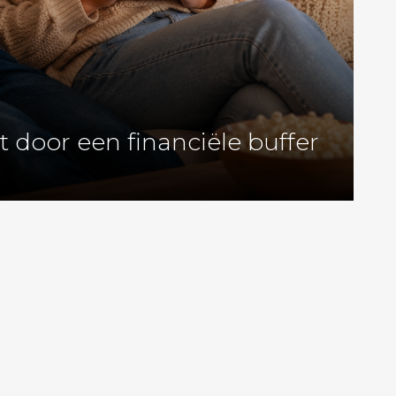
 door een financiële buffer