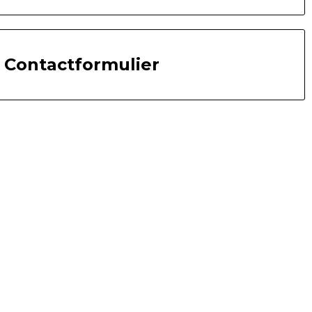
Contactformulier