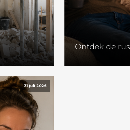
Ontdek de rust
31 juli 2026