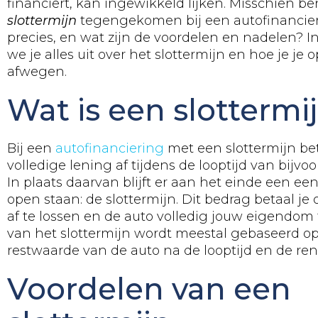
financiert, kan ingewikkeld lijken. Misschien be
slottermijn
tegengekomen bij een autofinancier
precies, en wat zijn de voordelen en nadelen? I
we je alles uit over het slottermijn en hoe je je 
afwegen.
Wat is een slottermi
Bij een
autofinanciering
met een slottermijn bet
volledige lening af tijdens de looptijd van bij
In plaats daarvan blijft er aan het einde een e
open staan: de slottermijn. Dit bedrag betaal je
af te lossen en de auto volledig jouw eigendo
van het slottermijn wordt meestal gebaseerd o
restwaarde van de auto na de looptijd en de rent
Voordelen van een