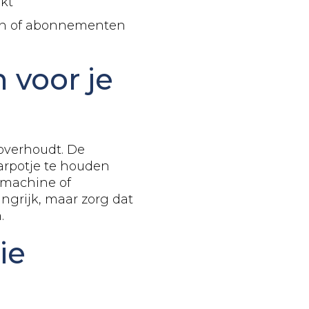
ikt
en of abonnementen
 voor je
 overhoudt. De
arpotje te houden
smachine of
angrijk, maar zorg dat
.
ie