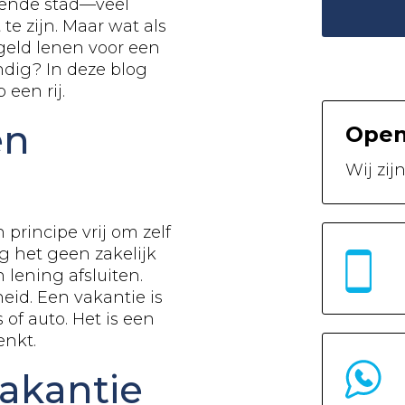
isende stad—veel
e zijn. Maar wat als
 geld lenen voor een
ndig? In deze blog
 een rij.
en
Open
Wij zij
 principe vrij om zelf
g het geen zakelijk
 lening afsluiten.
eid. Een vakantie is
 of auto. Het is een
enkt.
vakantie