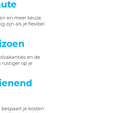
nute
jzen en meer keuze.
zijn als je flexibel
izoen
oolvakanties en de
rustiger op je
zienend
bespaart je kosten