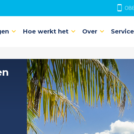
088
gen
Hoe werkt het
Over
Servic
en