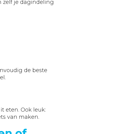
 zelf je dagindeling
nvoudig de beste
el.
t eten. Ook leuk:
ets van maken.
en of