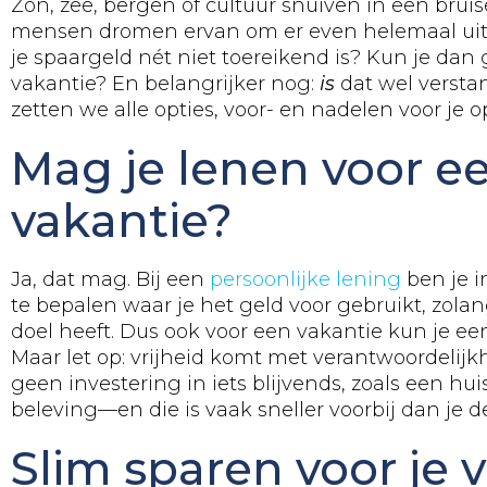
Zon, zee, bergen of cultuur snuiven in een bru
mensen dromen ervan om er even helemaal uit t
je spaargeld nét niet toereikend is? Kun je dan
vakantie? En belangrijker nog:
is
dat wel versta
zetten we alle opties, voor- en nadelen voor je op
Mag je lenen voor e
vakantie?
Ja, dat mag. Bij een
persoonlijke lening
ben je in
te bepalen waar je het geld voor gebruikt, zolan
doel heeft. Dus ook voor een vakantie kun je een
Maar let op: vrijheid komt met verantwoordelijkh
geen investering in iets blijvends, zoals een huis
beleving—en die is vaak sneller voorbij dan je d
Slim sparen voor je 