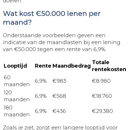
doelen.
Wat kost €50.000 lenen per
maand?
Onderstaande voorbeelden geven een
indicatie van de maandlasten bij een lening
van €50.000 tegen een rente van 6,9%.
Totale
Looptijd
Rente
Maandbedrag
rentekosten
60
6,9%
€983
€8.980
maanden
120
6,9%
€568
€18.760
maanden
180
6,9%
€436
€29.380
maanden
Zoals je ziet, zorgt een langere looptijd voor