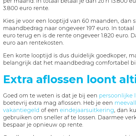
per maand. In totaal betaal je dan zo’n 13.800 e
3.800 euro rente.
Kies je voor een looptijd van 60 maanden, dan st
maandbedrag naar ongeveer 197 euro. In totaal b
euro terug en is de rente ongeveer 1.820 euro. D
euro aan rentekosten.
Een korte looptijd is dus duidelijk goedkoper, ma
belangrijk dat het maandbedrag comfortabel bi
Extra aflossen loont alt
Goed om te weten is dat je bij een
persoonlijke 
boetevrij extra mag aflossen. Heb je een
meevall
vakantiegeld
of een
eindejaarsuitkering
, dan k
gebruiken om sneller af te lossen. Daarmee verko
bespaar je opnieuw op rente.