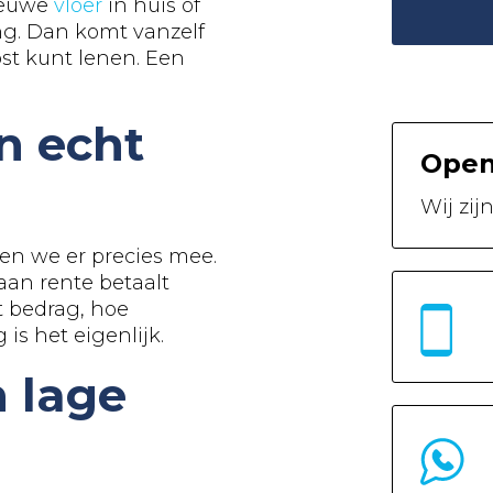
ieuwe
vloer
in huis of
ng. Dan komt vanzelf
pst kunt lenen. Een
n echt
Open
Wij zij
en we er precies mee.
aan rente betaalt
at bedrag, hoe
 is het eigenlijk.
 lage