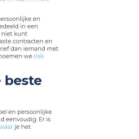
ersoonlijke en
gedeeld in een
g niet kunt
vaste contracten en
arief dan iemand met
it noemen we
risk
 beste
el en persoonlijke
jd eenvoudig. Er is
waar
je het