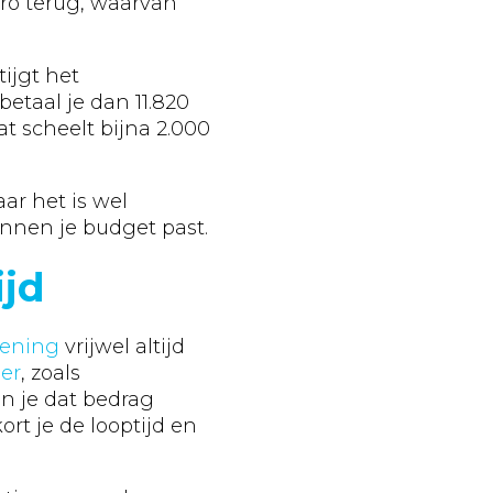
uro terug, waarvan
ijgt het
etaal je dan 11.820
at scheelt bijna 2.000
ar het is wel
nnen je budget past.
ijd
lening
vrijwel altijd
er
, zoals
un je dat bedrag
rt je de looptijd en