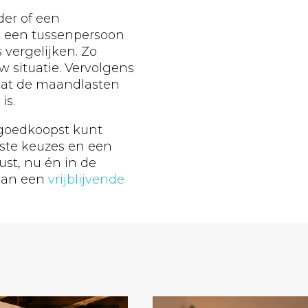
der of een
n een tussenpersoon
s vergelijken. Zo
w situatie. Vervolgens
dat de maandlasten
is.
 goedkoopst kunt
iste keuzes en een
ust, nu én in de
 dan een
vrijblijvende