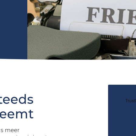
steeds
neemt
ds meer