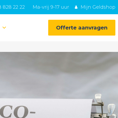
 828 22 22
Ma-vrij 9-17 uur
Mijn Geldshop
e
Offerte aanvragen