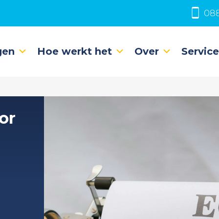
088
gen
Hoe werkt het
Over
Servic
or