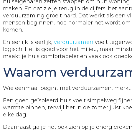
huiseigenaren zetten stappen om hun woning e
maken. En dat zie je terug in de cijfers: het aan
verduurzaming groeit hard. Dat werkt als een v
mensen beginnen, hoe normaler het wordt om oo
komen.
En eerlijk is eerlijk,
verduurzamen
voelt tegenw
logisch. Het is goed voor het milieu, maar minst
maakt je huis comfortabeler en vaak ook goedko
Waarom verduurzam
Wie eenmaal begint met verduurzamen, merkt a
Een goed geïsoleerd huis voelt simpelweg fijner. 
warmte binnen, terwijl het in de zomer juist koele
elke dag.
Daarnaast ga je het ook zien op je energiereke