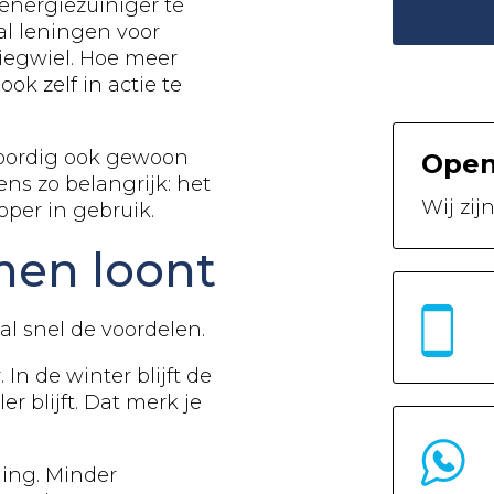
nergiezuiniger te
tal leningen voor
liegwiel. Hoe meer
k zelf in actie te
oordig ook gewoon
Open
ens zo belangrijk: het
Wij zij
per in gebruik.
en loont
l snel de voordelen.
In de winter blijft de
r blijft. Dat merk je
ning. Minder