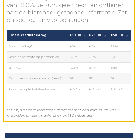
van 10,0%. Je kunt geen rechten ontlenen
aan de hieronder getoonde informatie. Zet-
en spelfouten voorbehouden.
Totale kredietbedrag
€5.000,-
€25.000,-
€50.000,-
Maandbedrag*
€76
€331
€662
Vaste debetrente op jaarbasis v.a.
10,6%
6,4%
6,4%
JKP* v.a.
10,6%
6,4%
6,4%
Duur van de overeenkomst (mnd)**
96
96
96
Totaal terug te betalen bedrag
€ 7.313
€ 31.792
€ 63.585
** Er zijn andere looptijden mogelijk met een minimum van 6
maanden en een maximum van 180 maanden