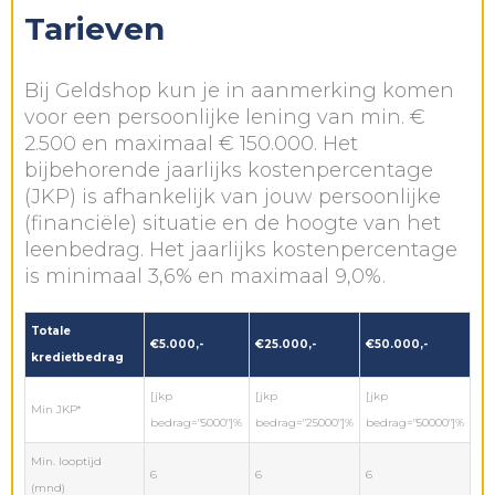
Tarieven
Bij Geldshop kun je in aanmerking komen
voor een persoonlijke lening van min. €
2.500 en maximaal € 150.000. Het
bijbehorende jaarlijks kostenpercentage
(JKP) is afhankelijk van jouw persoonlijke
(financiële) situatie en de hoogte van het
leenbedrag. Het jaarlijks kostenpercentage
is minimaal 3,6% en maximaal 9,0%.
Totale
€5.000,-
€25.000,-
€50.000,-
kredietbedrag
[jkp
[jkp
[jkp
Min JKP*
bedrag="5000"]%
bedrag="25000"]%
bedrag="50000"]%
Min. looptijd
6
6
6
(mnd)