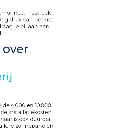
ortemonnee, maar ook
rdag druk van het net
raag je bij aan een
.
 over
rij
en de
4.000 en 10.000
de installatiekosten.
maar is ook duurder.
ruik, je zonnepanelen