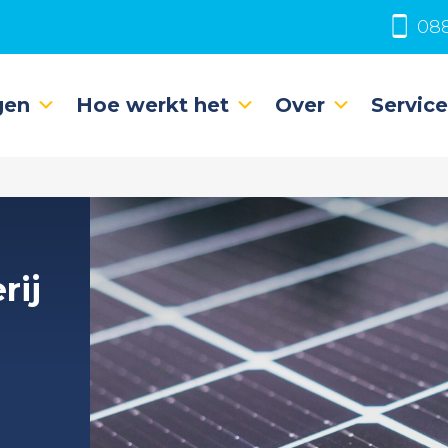
088
gen
Hoe werkt het
Over
Servic
rij