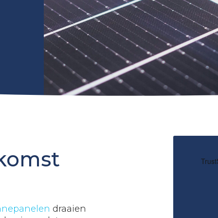
ekomst
nnepanelen
draaien