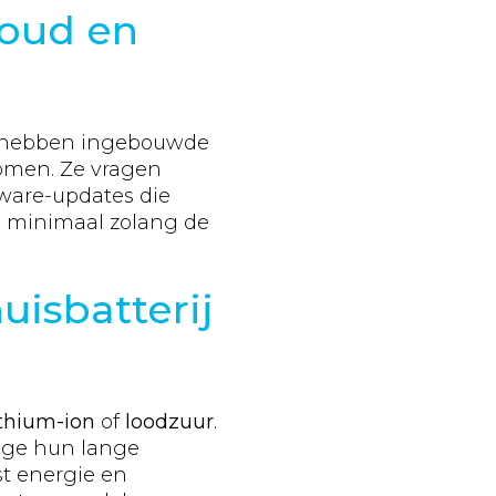
houd en
en hebben ingebouwde
komen. Ze vragen
tware-updates die
s minimaal zolang de
uisbatterij
ithium-ion
of
loodzuur
.
wege hun lange
st energie en