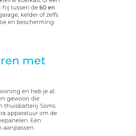
 kleine koelkast of een
t hij tussen de
60 en
arage, kelder of zelfs
latie en bescherming
ren met
woning en heb je al;
len gewoon die
thuisbatterij. Soms
tra apparatuur om de
nepanelen. Een
en aanpassen.