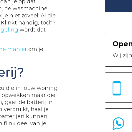
dan je op dat
en, de wasmachine
je niet zoveel. Al die
. Klinkt handig, toch?
egeling
wordt dat
Open
me manier
om je
Wij zij
rij?
ccu die in jouw woning
en opwekken maar die
e
), gaat de batterij in.
 verbruikt, haal je
batterijen kunnen
flink deel van je