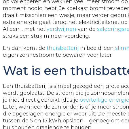
op volle toeren en wekken veel meer stroom op 
moment nodig hebt. Je koelkast bromt tevred
draait misschien een wasje, maar verder gebruik 
extra energie gaat terug het elektriciteitsnet op
Alleen… met het
verdwijnen
van de
salderingsr
straks een stuk minder voordelig.
En dan komt de
thuisbatterij
in beeld: een
slim
eigen zonnestroom te bewaren voor later.
Wat is een thuisbatte
Een thuisbatterij is simpel gezegd een grote a
wordt geplaatst. De stroom die je zonnepanel
je niet direct gebruikt (dus je
overtollige energi
Later, wanneer de zon onder is of je meer stroom
die opgeslagen energie er weer uit. De meeste 
tussen de 5 en 15 kWh opslaan – genoeg om een 
huishouden draaiende te houden.