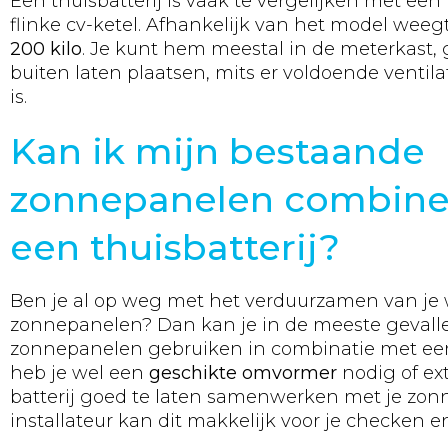
Een thuisbatterij is vaak te vergelijken met een
flinke cv-ketel. Afhankelijk van het model weeg
200 kilo
. Je kunt hem meestal in de meterkast, g
buiten laten plaatsen, mits er voldoende venti
is.
Kan ik mijn bestaande
zonnepanelen combine
een thuisbatterij?
Ben je al op weg met het verduurzamen van je 
zonnepanelen? Dan kan je in de meeste geval
zonnepanelen gebruiken in combinatie met een 
heb je wel een
geschikte omvormer
nodig of ex
batterij goed te laten samenwerken met je zon
installateur kan dit makkelijk voor je checken 