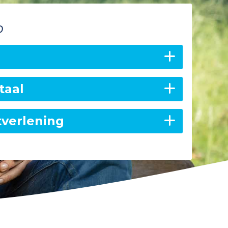
p
taal
tverlening