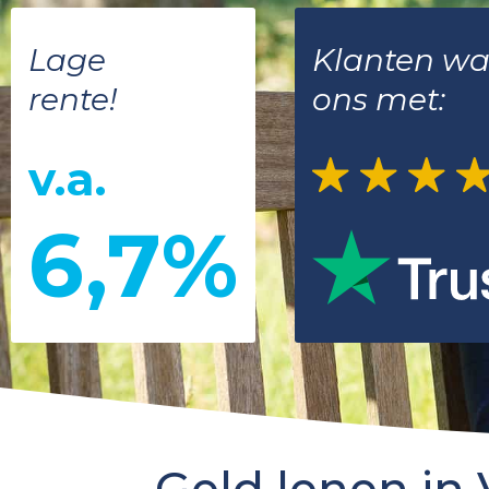
Lage
Klanten w
rente!
ons met:
v.a.
6,7%
Geld lenen in