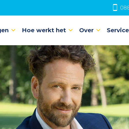
088
gen
Hoe werkt het
Over
Servic