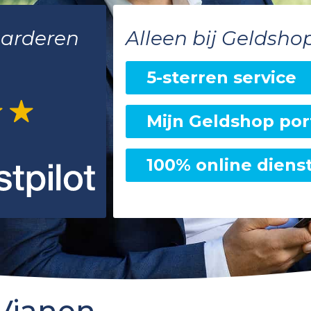
aarderen
Alleen bij Geldsho
5-sterren service
Mijn Geldshop por
100% online diens
 Vianen