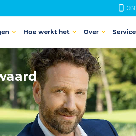
088
gen
Hoe werkt het
Over
Servic
swaard