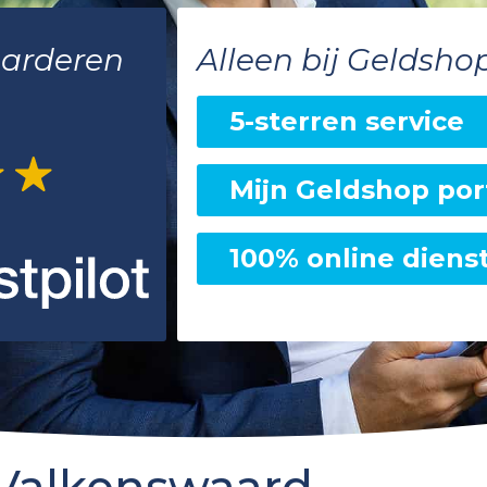
aarderen
Alleen bij Geldsho
5-sterren service
Mijn Geldshop por
100% online diens
 Valkenswaard