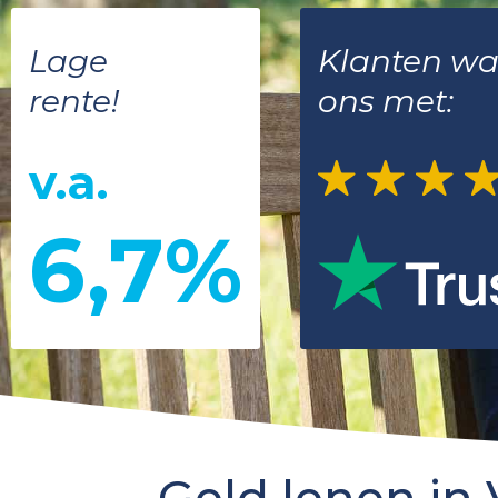
Lage
Klanten w
rente!
ons met:
v.a.
6,7%
Geld lenen in