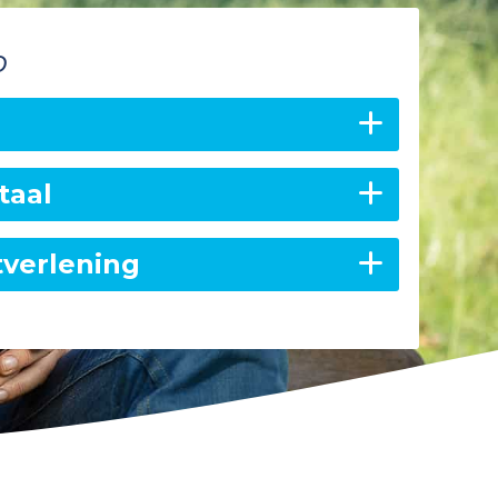
p
taal
tverlening