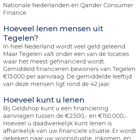
Nationale Nederlanden en Qander Consumer
Finance.
Hoeveel lenen mensen uit
Tegelen?
In heel Nederland wordt veel geld geleend.
Maar Tegelen valt onder een van de locaties
waar het meest gefinancierd wordt.
Gemiddeld financieren bewoners van Tegelen
€13.000 per aanvraag. De gemiddelde leeftijd
van deze mensen ligt rond de 42 jaar.
Hoeveel kunt u lenen
Bij Geldshop kunt u een financiering
aanvragen tussen de €2.500,- en €150.000,-.
Hoeveel u daadwerkelijk kunt lenen is
afhankelijk van uw financiele situatie. Er wordt
gekeken naar uw woonsituatie, inkomen, en