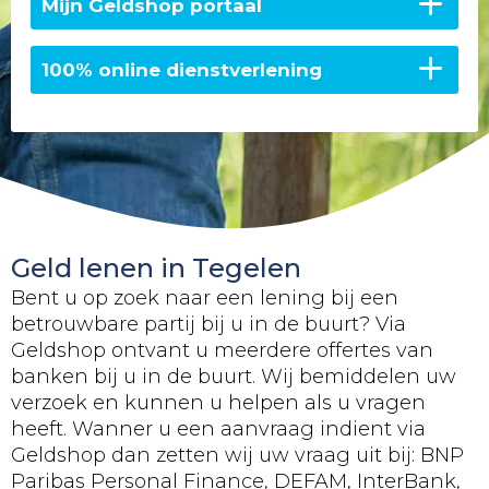
Mijn Geldshop portaal
100% online dienstverlening
Geld lenen in Tegelen
Bent u op zoek naar een lening bij een
betrouwbare partij bij u in de buurt? Via
Geldshop ontvant u meerdere offertes van
banken bij u in de buurt. Wij bemiddelen uw
verzoek en kunnen u helpen als u vragen
heeft. Wanner u een aanvraag indient via
Geldshop dan zetten wij uw vraag uit bij: BNP
Paribas Personal Finance, DEFAM, InterBank,