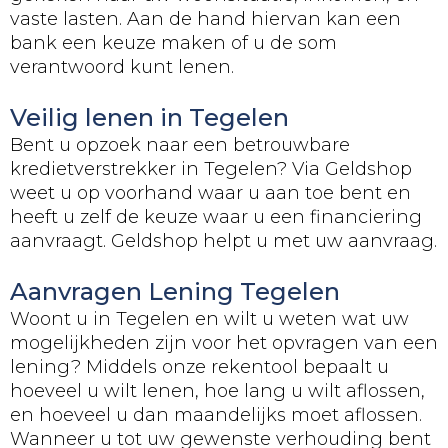
vaste lasten. Aan de hand hiervan kan een
bank een keuze maken of u de som
verantwoord kunt lenen.
Veilig lenen in Tegelen
Bent u opzoek naar een betrouwbare
kredietverstrekker in Tegelen? Via Geldshop
weet u op voorhand waar u aan toe bent en
heeft u zelf de keuze waar u een financiering
aanvraagt. Geldshop helpt u met uw aanvraag.
Aanvragen Lening Tegelen
Woont u in Tegelen en wilt u weten wat uw
mogelijkheden zijn voor het opvragen van een
lening? Middels onze rekentool bepaalt u
hoeveel u wilt lenen, hoe lang u wilt aflossen,
en hoeveel u dan maandelijks moet aflossen.
Wanneer u tot uw gewenste verhouding bent