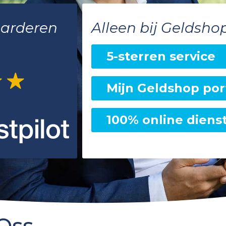
aarderen
Alleen bij Geldsho
5-sterren service
Mijn Geldshop por
100% online diens
 Oss