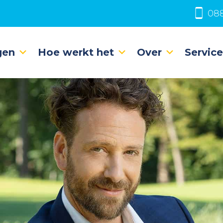
088
gen
Hoe werkt het
Over
Servic