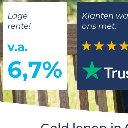
Lage
Klanten w
rente!
ons met:
v.a.
6,7%
Geld lenen in