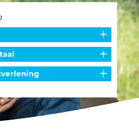
p
taal
tverlening