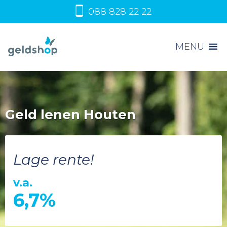
088 828 22 22
MENU
Geld lenen Houten
Lage rente!
v.a.
6,7%