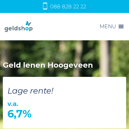
088 828 22 22
MENU
Geld lenen Hoogeveen
Lage rente!
v.a.
6,7%