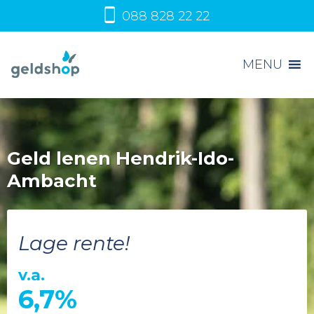
088 828 22 22
MENU
Geld lenen Hendrik-Ido-
Ambacht
Lage rente!
v.a.
6,7%