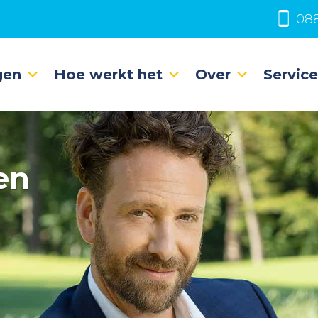
088
gen
Hoe werkt het
Over
Servic
en