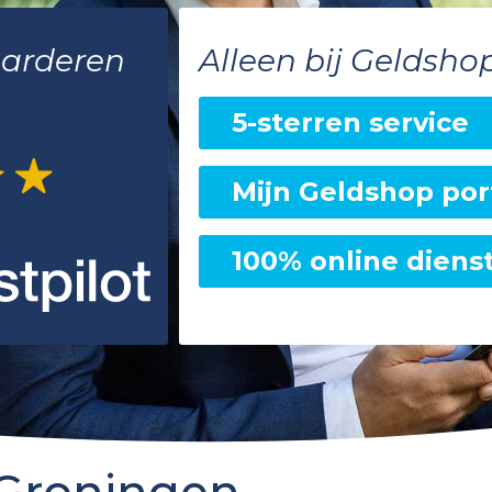
aarderen
Alleen bij Geldsho
5-sterren service
Mijn Geldshop por
100% online diens
 Groningen