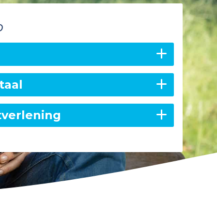
p
taal
tverlening