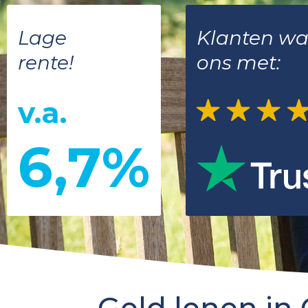
Lage
Klanten w
rente!
ons met:
v.a.
6,7%
Geld lenen in