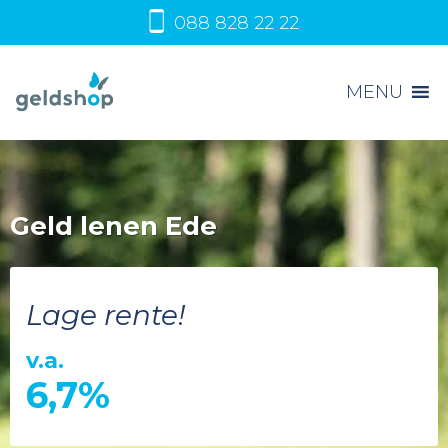
088 828 22 22
MENU
Geld lenen Ede
Lage rente!
v.a.
6,7%