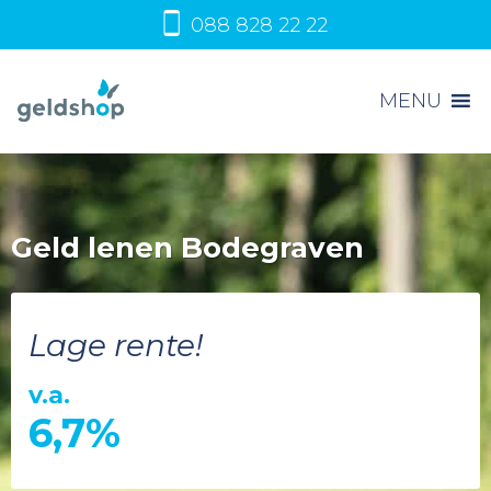
088 828 22 22
MENU
Geld lenen Bodegraven
Lage rente!
v.a.
6,7%