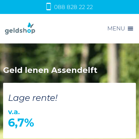
088 828 22 22
MENU
Geld lenen Assendelft
Lage rente!
v.a.
6,7%