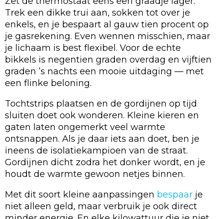
Zet de thermostaat eens een graadje lager.
Trek een dikke trui aan, sokken tot over je
enkels, en je bespaart al gauw tien procent op
je gasrekening. Even wennen misschien, maar
je lichaam is best flexibel. Voor de echte
bikkels is negentien graden overdag en vijftien
graden ’s nachts een mooie uitdaging — met
een flinke beloning.
Tochtstrips plaatsen en de gordijnen op tijd
sluiten doet ook wonderen. Kleine kieren en
gaten laten ongemerkt veel warmte
ontsnappen. Als je daar iets aan doet, ben je
ineens de isolatiekampioen van de straat.
Gordijnen dicht zodra het donker wordt, en je
houdt de warmte gewoon netjes binnen.
Met dit soort kleine aanpassingen
bespaar
je
niet alleen geld, maar verbruik je ook direct
minder energie. En elke kilowattuur die je niet